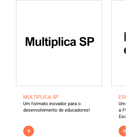
MULTIPLICA SP
ESCOLA
Um formato inovador para o
Uma parc
desenvolvimento de educadores!
a FGV na
Escolar 
+
+