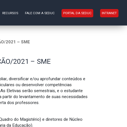
RECURSOS
FALE COM A SEDUC
PORTAL DA SEDUC
INTRANET
ÃO/2021 – SME
ÇÃO/2021 – SME
liar, diversificar e/ou aprofundar conteúdos e
iculares ou desenvolver competências
 As Eletivas serão semestrais, e o estudante
a partir do levantamento de suas necessidades
erta dos professores.
uadro do Magistério) e diretores de Núcleo
ria da Educação).