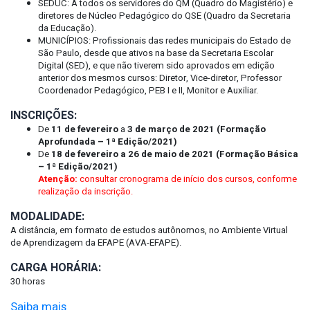
SEDUC: A todos os servidores do QM (Quadro do Magistério) e
diretores de Núcleo Pedagógico do QSE (Quadro da Secretaria
da Educação).
MUNICÍPIOS: Profissionais das redes municipais do Estado de
São Paulo, desde que ativos na base da Secretaria Escolar
Digital (SED), e que não tiverem sido aprovados em edição
anterior dos mesmos cursos: Diretor, Vice-diretor, Professor
Coordenador Pedagógico, PEB I e II, Monitor e Auxiliar.
INSCRIÇÕES:
De
11 de fevereiro
a
3 de março de 2021 (Formação
Aprofundada – 1ª Edição/2021)
De
18 de fevereiro a 26 de maio de 2021 (Formação Básica
– 1ª Edição/2021)
Atenção:
consultar cronograma de início dos cursos, conforme
realização da inscrição.
MODALIDADE:
A distância, em formato de estudos autônomos, no Ambiente Virtual
de Aprendizagem da EFAPE (AVA-EFAPE).
CARGA HORÁRIA:
30 horas
Saiba mais