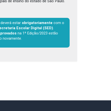
ipais de ensino do estado de São Paulo.
l deverá estar
obrigatoriamente
com o
ecretaria Escolar Digital (SED)
.
aprovados
na 1ª Edição/2023 estão
ção novamente.