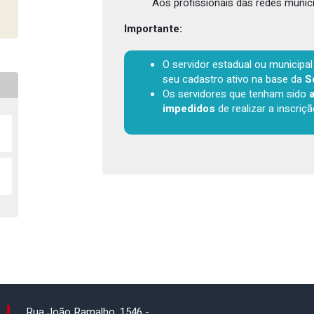
Aos profissionais das redes munic
Importante:
O servidor estadual ou municipa
seu cadastro ativo na base da
S
Os servidores que tenham sido
impedidos
de realizar a inscri
Rua João Ramalho, 1546 -